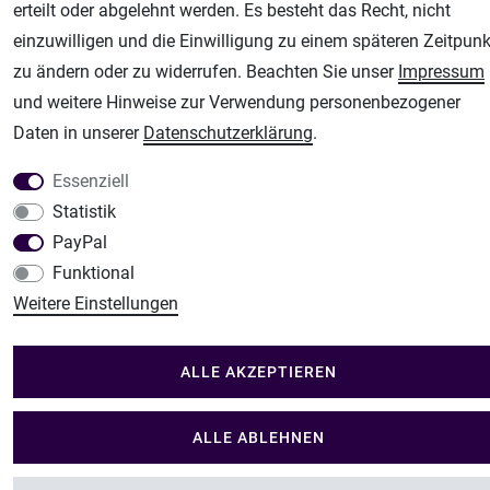
Plotter-City
erteilt oder abgelehnt werden. Es besteht das Recht, nicht
Schneideplotter, Transferpressen, Siebdruck und Plotterfolien
einzuwilligen und die Einwilligung zu einem späteren Zeitpunk
Im Shop Kaufen
zu ändern oder zu widerrufen. Beachten Sie unser
Impressum
Küchen Zubehör - Haus/Garten - Tierbedarf
und weitere Hinweise zur Verwendung personenbezogener
Daten in unserer
Daten­schutz­erklärung
.
Essenziell
Statistik
PayPal
Funktional
Weitere Einstellungen
ALLE AKZEPTIEREN
ALLE ABLEHNEN