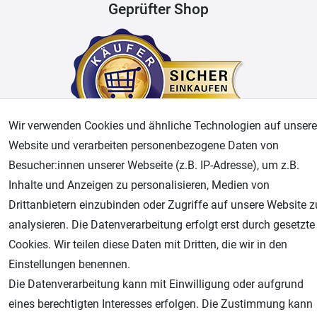
Geprüfter Shop
Wir verwenden Cookies und ähnliche Technologien auf unsere
Website und verarbeiten personenbezogene Daten von
Besucher:innen unserer Webseite (z.B. IP-Adresse), um z.B.
AGB
Widerrufsrecht
Datenschutz
Impressum
Inhalte und Anzeigen zu personalisieren, Medien von
Drittanbietern einzubinden oder Zugriffe auf unsere Website z
Unsere weiteren Shops:
analysieren. Die Datenverarbeitung erfolgt erst durch gesetzte
Airbrush-City
Cookies. Wir teilen diese Daten mit Dritten, die wir in den
Fachhandel für: Airbrushpistolen, Kompressoren, Airbrushfarben
Einstellungen benennen.
Modellbau-City
Die Datenverarbeitung kann mit Einwilligung oder aufgrund
Modellbau Shop
eines berechtigten Interesses erfolgen. Die Zustimmung kann