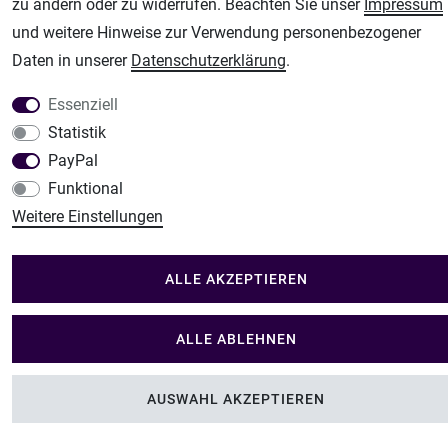
Im Shop Kaufen
zu ändern oder zu widerrufen. Beachten Sie unser
Impressum
Küchen Zubehör - Haus/Garten - Tierbedarf
und weitere Hinweise zur Verwendung personenbezogener
Daten in unserer
Daten­schutz­erklärung
.
Essenziell
Statistik
PayPal
Funktional
Weitere Einstellungen
ALLE AKZEPTIEREN
ALLE ABLEHNEN
AUSWAHL AKZEPTIEREN