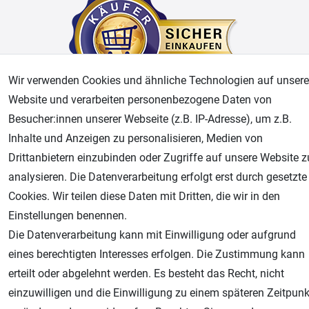
Wir verwenden Cookies und ähnliche Technologien auf unsere
Website und verarbeiten personenbezogene Daten von
Besucher:innen unserer Webseite (z.B. IP-Adresse), um z.B.
AGB
Widerrufsrecht
Datenschutz
Impressum
Inhalte und Anzeigen zu personalisieren, Medien von
Drittanbietern einzubinden oder Zugriffe auf unsere Website z
Unsere weiteren Shops:
analysieren. Die Datenverarbeitung erfolgt erst durch gesetzte
Airbrush-City
Cookies. Wir teilen diese Daten mit Dritten, die wir in den
Fachhandel für: Airbrushpistolen, Kompressoren, Airbrushfarben
Einstellungen benennen.
Modellbau-City
Die Datenverarbeitung kann mit Einwilligung oder aufgrund
Modellbau Shop
eines berechtigten Interesses erfolgen. Die Zustimmung kann
Plotter-City
erteilt oder abgelehnt werden. Es besteht das Recht, nicht
Schneideplotter, Transferpressen, Siebdruck und Plotterfolien
einzuwilligen und die Einwilligung zu einem späteren Zeitpunk