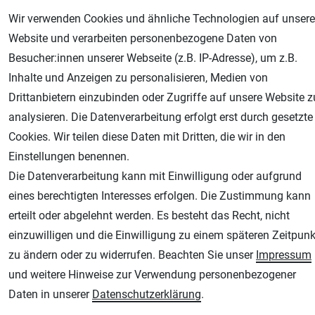
Wir verwenden Cookies und ähnliche Technologien auf unsere
Website und verarbeiten personenbezogene Daten von
Besucher:innen unserer Webseite (z.B. IP-Adresse), um z.B.
Inhalte und Anzeigen zu personalisieren, Medien von
Drittanbietern einzubinden oder Zugriffe auf unsere Website z
AGB
Widerrufsrecht
Datenschutz
Impressum
analysieren. Die Datenverarbeitung erfolgt erst durch gesetzte
Cookies. Wir teilen diese Daten mit Dritten, die wir in den
Unsere weiteren Shops:
Einstellungen benennen.
Die Datenverarbeitung kann mit Einwilligung oder aufgrund
Airbrush-City
eines berechtigten Interesses erfolgen. Die Zustimmung kann
Fachhandel für: Airbrushpistolen, Kompressoren, Airbrushfarben
erteilt oder abgelehnt werden. Es besteht das Recht, nicht
Modellbau-City
einzuwilligen und die Einwilligung zu einem späteren Zeitpunk
Modellbau Shop
zu ändern oder zu widerrufen. Beachten Sie unser
Impressum
Plotter-City
und weitere Hinweise zur Verwendung personenbezogener
Schneideplotter, Transferpressen, Siebdruck und Plotterfolien
Daten in unserer
Daten­schutz­erklärung
.
Im Shop Kaufen