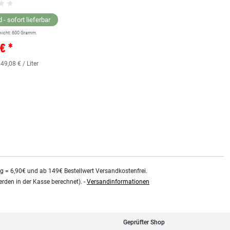
Grundsortiment
 - sofort lieferbar
wicht:
600
Gramm.
Lagernd - sofort lieferbar
€ *
** Versandgewicht:
850
Gramm.
36,38 € *
 49,08 € / Liter
0.48
Liter
| 75,79 € / Liter
kg = 6,90€ und ab 149€ Bestellwert Versandkostenfrei.
rden in der Kasse berechnet). -
Versandinformationen
Geprüfter Shop