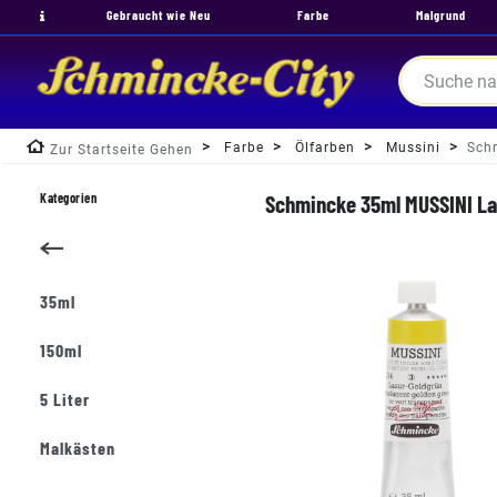
Gebraucht wie Neu
Farbe
Malgrund
Farbe
Ölfarben
Mussini
Sch
Zur Startseite Gehen
Kategorien
Schmincke 35ml MUSSINI La
35ml
150ml
5 Liter
Malkästen