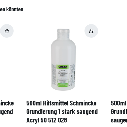
len könnten
mincke
500ml Hilfsmittel Schmincke
500ml 
ugend
Grundierung 1 stark saugend
Grund
Acryl 50 512 028
saugen