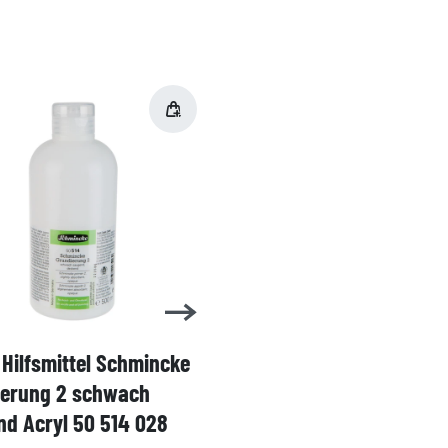
Hilfsmittel Schmincke
Acryl AKADEMIE Kasten
ierung 2 schwach
Karton-Set Schmincke 
d Acryl 50 514 028
60ml 76 011 097