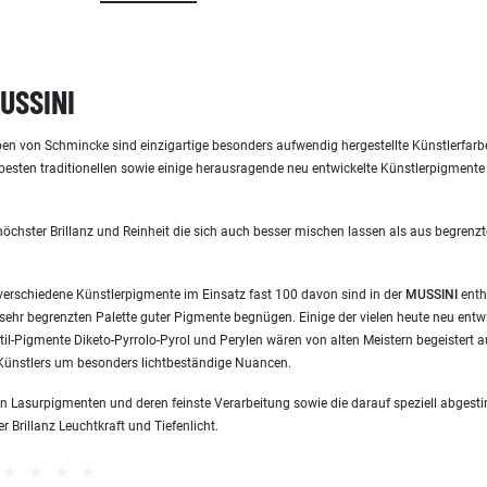
USSINI
ben von Schmincke sind einzigartige besonders aufwendig hergestellte Künstlerfarb
 besten traditionellen sowie einige herausragende neu entwickelte Künstlerpigmente
höchster Brillanz und Reinheit die sich auch besser mischen lassen als aus begre
erschiedene Künstlerpigmente im Einsatz fast 100 davon sind in der
MUSSINI
enth
sehr begrenzten Palette guter Pigmente begnügen. Einige der vielen heute neu entwi
il-Pigmente Diketo-Pyrrolo-Pyrol und Perylen wären von alten Meistern begeistert
s Künstlers um besonders lichtbeständige Nuancen.
n Lasurpigmenten und deren feinste Verarbeitung sowie die darauf speziell abges
 Brillanz Leuchtkraft und Tiefenlicht.