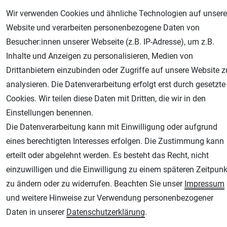
Wir verwenden Cookies und ähnliche Technologien auf unsere
Website und verarbeiten personenbezogene Daten von
Besucher:innen unserer Webseite (z.B. IP-Adresse), um z.B.
Inhalte und Anzeigen zu personalisieren, Medien von
Drittanbietern einzubinden oder Zugriffe auf unsere Website z
AGB
Widerrufsrecht
Datenschutz
Impressum
analysieren. Die Datenverarbeitung erfolgt erst durch gesetzte
Cookies. Wir teilen diese Daten mit Dritten, die wir in den
Unsere weiteren Shops:
Einstellungen benennen.
Die Datenverarbeitung kann mit Einwilligung oder aufgrund
Airbrush-City
eines berechtigten Interesses erfolgen. Die Zustimmung kann
Fachhandel für: Airbrushpistolen, Kompressoren, Airbrushfarben
erteilt oder abgelehnt werden. Es besteht das Recht, nicht
Modellbau-City
einzuwilligen und die Einwilligung zu einem späteren Zeitpunk
Modellbau Shop
zu ändern oder zu widerrufen. Beachten Sie unser
Impressum
Plotter-City
und weitere Hinweise zur Verwendung personenbezogener
Schneideplotter, Transferpressen, Siebdruck und Plotterfolien
Daten in unserer
Daten­schutz­erklärung
.
Im Shop Kaufen