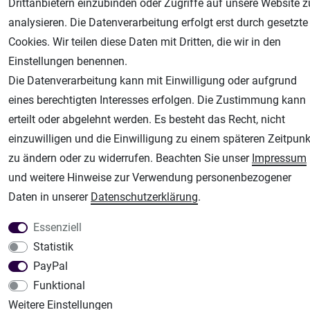
Drittanbietern einzubinden oder Zugriffe auf unsere Website z
analysieren. Die Datenverarbeitung erfolgt erst durch gesetzte
Airbrush-City
Cookies. Wir teilen diese Daten mit Dritten, die wir in den
Fachhandel für: Airbrushpistolen, Kompressoren, Airbrushfarben
Einstellungen benennen.
Modellbau-City
Die Datenverarbeitung kann mit Einwilligung oder aufgrund
Modellbau Shop
eines berechtigten Interesses erfolgen. Die Zustimmung kann
Plotter-City
erteilt oder abgelehnt werden. Es besteht das Recht, nicht
Schneideplotter, Transferpressen, Siebdruck und Plotterfolien
einzuwilligen und die Einwilligung zu einem späteren Zeitpunk
Im Shop Kaufen
zu ändern oder zu widerrufen. Beachten Sie unser
Impressum
Küchen Zubehör - Haus/Garten - Tierbedarf
und weitere Hinweise zur Verwendung personenbezogener
Daten in unserer
Daten­schutz­erklärung
.
Essenziell
Statistik
PayPal
Funktional
Weitere Einstellungen