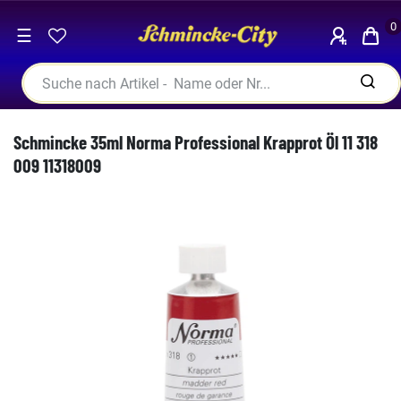
0
☰
Schmincke 35ml Norma Professional Krapprot Öl 11 318
009 11318009