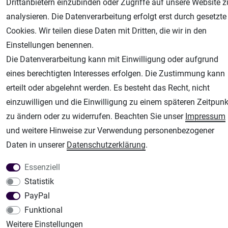
Drittanbietern einzubinden oder Zugriffe auf unsere Website z
analysieren. Die Datenverarbeitung erfolgt erst durch gesetzte
Airbrush-City
Cookies. Wir teilen diese Daten mit Dritten, die wir in den
Fachhandel für: Airbrushpistolen, Kompressoren, Airbrushfarben
Einstellungen benennen.
Modellbau-City
Die Datenverarbeitung kann mit Einwilligung oder aufgrund
Modellbau Shop
eines berechtigten Interesses erfolgen. Die Zustimmung kann
Plotter-City
erteilt oder abgelehnt werden. Es besteht das Recht, nicht
Schneideplotter, Transferpressen, Siebdruck und Plotterfolien
einzuwilligen und die Einwilligung zu einem späteren Zeitpunk
Im Shop Kaufen
zu ändern oder zu widerrufen. Beachten Sie unser
Impressum
Küchen Zubehör - Haus/Garten - Tierbedarf
und weitere Hinweise zur Verwendung personenbezogener
Daten in unserer
Daten­schutz­erklärung
.
Essenziell
Statistik
PayPal
Funktional
Weitere Einstellungen