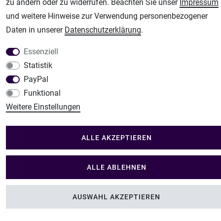
Im Shop Kaufen
zu ändern oder zu widerrufen. Beachten Sie unser
Impressum
Küchen Zubehör - Haus/Garten - Tierbedarf
und weitere Hinweise zur Verwendung personenbezogener
Daten in unserer
Daten­schutz­erklärung
.
Essenziell
Statistik
PayPal
Funktional
Weitere Einstellungen
ALLE AKZEPTIEREN
ALLE ABLEHNEN
AUSWAHL AKZEPTIEREN