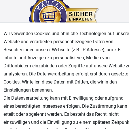
Wir verwenden Cookies und ähnliche Technologien auf unsere
Website und verarbeiten personenbezogene Daten von
Besucher:innen unserer Webseite (z.B. IP-Adresse), um z.B.
AGB
Widerrufsrecht
Datenschutz
Impressum
Inhalte und Anzeigen zu personalisieren, Medien von
Drittanbietern einzubinden oder Zugriffe auf unsere Website z
Unsere weiteren Shops:
analysieren. Die Datenverarbeitung erfolgt erst durch gesetzte
Airbrush-City
Cookies. Wir teilen diese Daten mit Dritten, die wir in den
Fachhandel für: Airbrushpistolen, Kompressoren, Airbrushfarben
Einstellungen benennen.
Modellbau-City
Die Datenverarbeitung kann mit Einwilligung oder aufgrund
Modellbau Shop
eines berechtigten Interesses erfolgen. Die Zustimmung kann
Plotter-City
erteilt oder abgelehnt werden. Es besteht das Recht, nicht
Schneideplotter, Transferpressen, Siebdruck und Plotterfolien
einzuwilligen und die Einwilligung zu einem späteren Zeitpunk