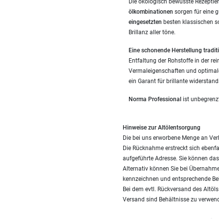
Die ökologisch bewusste Rezeptier
ölkombinationen
sorgen für eine 
eingesetzten
besten klassischen s
Brillanz aller töne.
Eine schonende Herstellung traditi
Entfaltung der Rohstoffe in der re
Vermaleigenschaften und optimale
ein Garant für brillante widerstan
Norma Professional
ist unbegrenz
Hinweise zur Altölentsorgung
Die bei uns erworbene Menge an Ver
Die Rücknahme erstreckt sich ebenfal
aufgeführte Adresse. Sie können das 
Alternativ können Sie bei Übernahme
kennzeichnen und entsprechende Be
Bei dem evtl. Rückversand des Altöl
Versand sind Behältnisse zu verwend