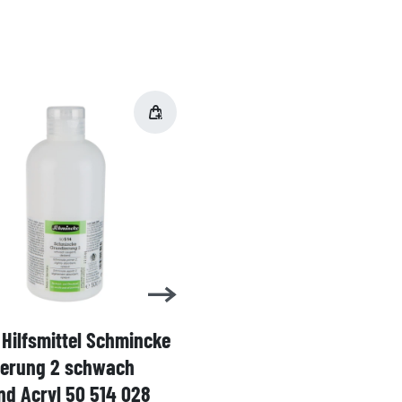
Hilfsmittel Schmincke
Acryl AKADEMIE Kasten
ierung 2 schwach
Karton-Set Schmincke 
d Acryl 50 514 028
60ml 76 011 097