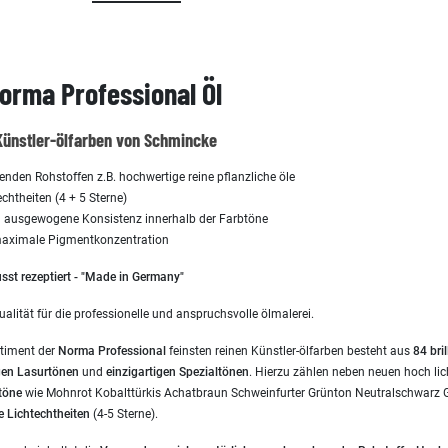
orma Professional Öl
Künstler-ölfarben von Schmincke
en Rohstoffen z.B. hochwertige reine pflanzliche öle
chtheiten (4 + 5 Sterne)
ausgewogene Konsistenz innerhalb der Farbtöne
 maximale Pigmentkonzentration
st rezeptiert - "Made in Germany"
ualität für die professionelle und anspruchsvolle ölmalerei.
rtiment der
Norma Professional
feinsten reinen Künstler-ölfarben besteht aus
84 bri
gen Lasurtönen
und
einzigartigen
Spezialtönen
. Hierzu zählen neben neuen hoch li
töne
wie Mohnrot Kobalttürkis Achatbraun Schweinfurter Grünton Neutralschwarz Go
e Lichtechtheiten
(4-5 Sterne).