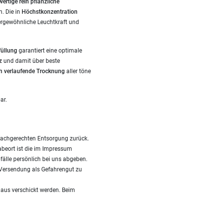
ertige rein pflanzliche
. Die in
Höchstkonzentration
ergewöhnliche Leuchtkraft und
füllung
garantiert eine optimale
z
und damit über beste
h verlaufende Trocknung
aller töne
ar.
fachgerechten Entsorgung zurück.
gabeort ist die im Impressum
fälle persönlich bei uns abgeben.
i Versendung als Gefahrengut zu
Haus verschickt werden. Beim