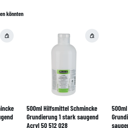
len könnten
mincke
500ml Hilfsmittel Schmincke
500ml 
ugend
Grundierung 1 stark saugend
Grund
Acryl 50 512 028
saugen