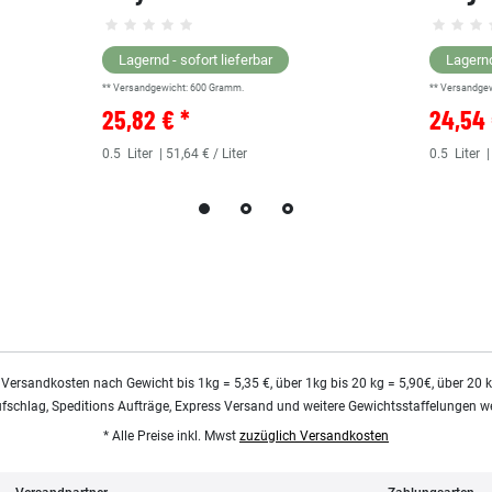
Lagernd - sofort lieferbar
Lagernd
** Versandgewicht:
600
Gramm.
** Versandge
25,82 € *
24,54 
0.5
Liter
| 51,64 € / Liter
0.5
Liter
|
 Versandkosten nach Gewicht bis 1kg = 5,35 €, über 1kg bis 20 kg = 5,90€, über 20 
ufschlag, Speditions Aufträge, Express Versand und weitere Gewichtsstaffelungen we
* Alle Preise inkl. Mwst
zuzüglich Versandkosten