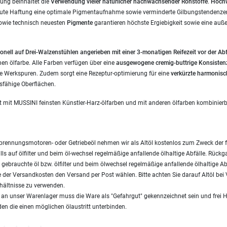
ung beinhaltet die
Verwendung vieler
natürlicher nachwachsender Rohstoffe
.
Hochw
gute Haftung eine optimale Pigmentaufnahme sowie verminderte Gilbungstendenzen
owie technisch neuesten
Pigmente
garantieren höchste Ergiebigkeit sowie eine auß
onell auf Drei-Walzenstühlen angerieben mit einer 3-monatigen Reifezeit vor der Ab
inen ölfarbe. Alle Farben verfügen über eine
ausgewogene cremig-buttrige Konsisten
 Werkspuren. Zudem sorgt eine Rezeptur-optimierung für eine
verkürzte harmonisc
dsfähige Oberflächen.
t mit MUSSINI feinsten Künstler-Harz-ölfarben und mit anderen ölfarben kombinierb
brennungsmotoren- oder Getriebeöl nehmen wir als Altöl kostenlos zum Zweck der 
ls auf ölfilter und beim öl-wechsel regelmäßige anfallende ölhaltige Abfälle. Rück
gebrauchte öl bzw. ölfilter und beim ölwechsel regelmäßige anfallende ölhaltige Ab
 der Versandkosten den Versand per Post wählen. Bitte achten Sie darauf Altöl be
hältnisse zu verwenden.
s an unser Warenlager muss die Ware als "Gefahrgut" gekennzeichnet sein und frei 
en die einen möglichen ölaustritt unterbinden.