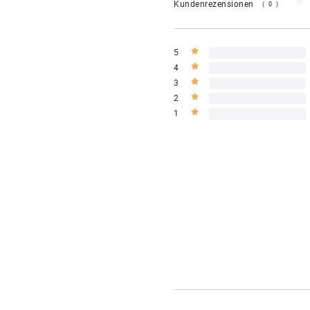
Kundenrezensionen
(0)
5
4
3
2
1