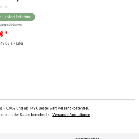
Grundsortiment
 - sofort lieferbar
wicht:
600
Gramm.
Lagernd - sofort lieferbar
€ *
** Versandgewicht:
850
Gramm.
36,38 € *
 49,08 € / Liter
0.48
Liter
| 75,79 € / Liter
kg = 6,90€ und ab 149€ Bestellwert Versandkostenfrei.
rden in der Kasse berechnet). -
Versandinformationen