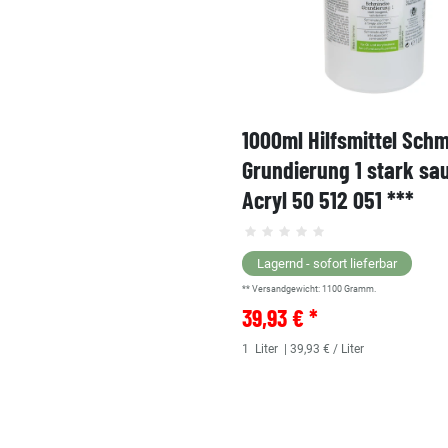
1000ml Hilfsmittel Sch
Grundierung 1 stark sa
Acryl 50 512 051 ***
Lagernd - sofort lieferbar
** Versandgewicht:
1100
Gramm.
39,93 € *
1
Liter
| 39,93 € / Liter