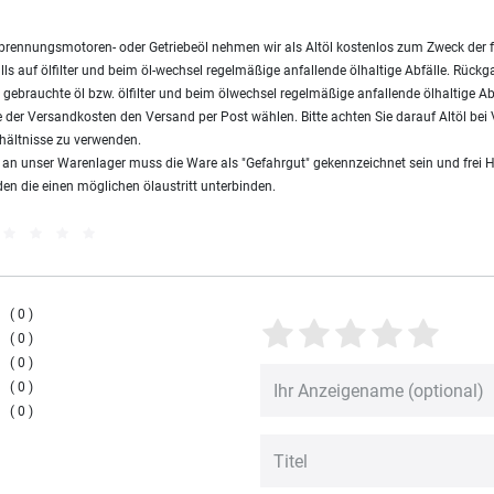
brennungsmotoren- oder Getriebeöl nehmen wir als Altöl kostenlos zum Zweck der 
ls auf ölfilter und beim öl-wechsel regelmäßige anfallende ölhaltige Abfälle. Rück
gebrauchte öl bzw. ölfilter und beim ölwechsel regelmäßige anfallende ölhaltige Ab
 der Versandkosten den Versand per Post wählen. Bitte achten Sie darauf Altöl be
hältnisse zu verwenden.
s an unser Warenlager muss die Ware als "Gefahrgut" gekennzeichnet sein und frei 
en die einen möglichen ölaustritt unterbinden.
0
0
0
0
0