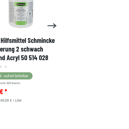
Hilfsmittel Schmincke
Acryl AKADEMIE Kasten
ierung 2 schwach
Karton-Set Schmincke 
d Acryl 50 514 028
60ml 76 011 097
Grundsortiment
 - sofort lieferbar
wicht:
600
Gramm.
Lagernd - sofort lieferbar
€ *
** Versandgewicht:
850
Gramm.
36,38 € *
 49,08 € / Liter
0.48
Liter
| 75,79 € / Liter