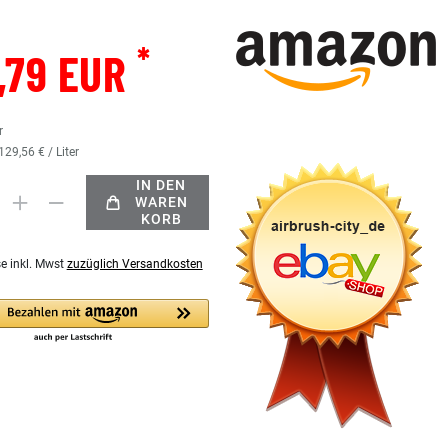
*
,79 EUR
r
129,56 € / Liter
IN DEN
WAREN
KORB
se inkl. Mwst
zuzüglich Versandkosten