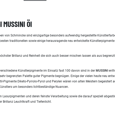
 MUSSINI Öl
ben von Schmincke sind einzigartige besonders aufwendig hergestellte Künstlerfarb
 besten traditionellen sowie einige herausragende neu entwickelte Künstlerpigmente
höchster Brillanz und Reinheit die sich auch besser mischen lassen als aus begre
erschiedene Künstlerpigmente im Einsatz fast 100 davon sind in der
MUSSINI
enth
sehr begrenzten Palette guter Pigmente begnügen. Einige der vielen heute neu entwi
il-Pigmente Diketo-Pyrrolo-Pyrol und Perylen wären von alten Meistern begeistert
s Künstlers um besonders lichtbeständige Nuancen.
n Lasurpigmenten und deren feinste Verarbeitung sowie die darauf speziell abges
 Brillanz Leuchtkraft und Tiefenlicht.