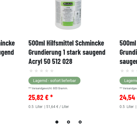
mincke
500ml Hilfsmittel Schmincke
500ml 
ugend
Grundierung 1 stark saugend
Grund
Acryl 50 512 028
saugen
Lagernd - sofort lieferbar
Lagernd
** Versandgewicht:
600
Gramm.
** Versandge
25,82 € *
24,54 
0.5
Liter
| 51,64 € / Liter
0.5
Liter
|