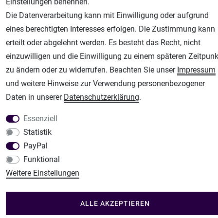
Airbrush-City
Einstellungen benennen.
Fachhandel für: Airbrushpistolen, Kompressoren, Airbrushfarben
Die Datenverarbeitung kann mit Einwilligung oder aufgrund
Modellbau-City
eines berechtigten Interesses erfolgen. Die Zustimmung kann
Modellbau Shop
erteilt oder abgelehnt werden. Es besteht das Recht, nicht
einzuwilligen und die Einwilligung zu einem späteren Zeitpunk
Plotter-City
zu ändern oder zu widerrufen. Beachten Sie unser
Impressum
Schneideplotter, Transferpressen, Siebdruck und Plotterfolien
und weitere Hinweise zur Verwendung personenbezogener
Im Shop Kaufen
Daten in unserer
Daten­schutz­erklärung
.
Küchen Zubehör - Haus/Garten - Tierbedarf
Essenziell
Statistik
PayPal
Funktional
Weitere Einstellungen
ALLE AKZEPTIEREN