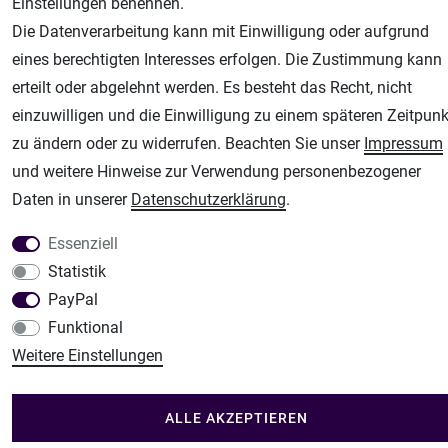
Airbrush-City
Einstellungen benennen.
Fachhandel für: Airbrushpistolen, Kompressoren, Airbrushfarben
Die Datenverarbeitung kann mit Einwilligung oder aufgrund
Modellbau-City
eines berechtigten Interesses erfolgen. Die Zustimmung kann
Modellbau Shop
erteilt oder abgelehnt werden. Es besteht das Recht, nicht
einzuwilligen und die Einwilligung zu einem späteren Zeitpunk
Plotter-City
zu ändern oder zu widerrufen. Beachten Sie unser
Impressum
Schneideplotter, Transferpressen, Siebdruck und Plotterfolien
und weitere Hinweise zur Verwendung personenbezogener
Im Shop Kaufen
Daten in unserer
Daten­schutz­erklärung
.
Küchen Zubehör - Haus/Garten - Tierbedarf
Essenziell
Statistik
PayPal
Funktional
Weitere Einstellungen
ALLE AKZEPTIEREN