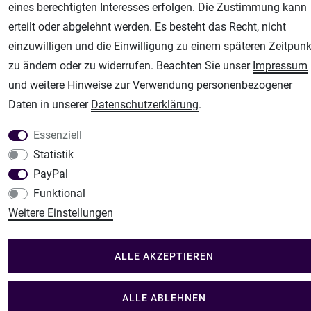
eines berechtigten Interesses erfolgen. Die Zustimmung kann
Modellbau-City
erteilt oder abgelehnt werden. Es besteht das Recht, nicht
Modellbau Shop
einzuwilligen und die Einwilligung zu einem späteren Zeitpunk
Plotter-City
zu ändern oder zu widerrufen. Beachten Sie unser
Impressum
Schneideplotter, Transferpressen, Siebdruck und Plotterfolien
und weitere Hinweise zur Verwendung personenbezogener
Im Shop Kaufen
Daten in unserer
Daten­schutz­erklärung
.
Küchen Zubehör - Haus/Garten - Tierbedarf
Essenziell
Statistik
PayPal
Funktional
Weitere Einstellungen
ALLE AKZEPTIEREN
ALLE ABLEHNEN