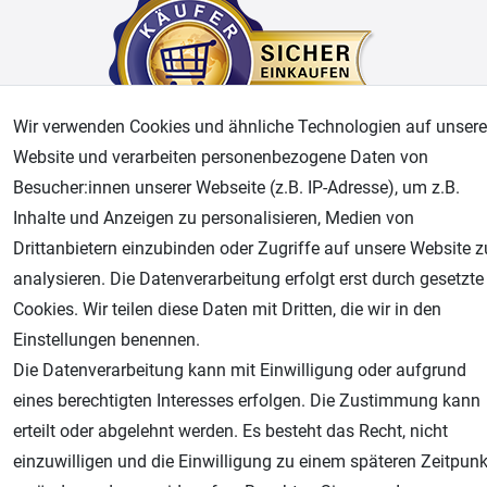
Wir verwenden Cookies und ähnliche Technologien auf unsere
Website und verarbeiten personenbezogene Daten von
Besucher:innen unserer Webseite (z.B. IP-Adresse), um z.B.
AGB
Widerrufsrecht
Datenschutz
Impressum
Inhalte und Anzeigen zu personalisieren, Medien von
Drittanbietern einzubinden oder Zugriffe auf unsere Website z
Unsere weiteren Shops:
analysieren. Die Datenverarbeitung erfolgt erst durch gesetzte
Airbrush-City
Cookies. Wir teilen diese Daten mit Dritten, die wir in den
Fachhandel für: Airbrushpistolen, Kompressoren, Airbrushfarben
Einstellungen benennen.
Modellbau-City
Die Datenverarbeitung kann mit Einwilligung oder aufgrund
Modellbau Shop
eines berechtigten Interesses erfolgen. Die Zustimmung kann
Plotter-City
erteilt oder abgelehnt werden. Es besteht das Recht, nicht
Schneideplotter, Transferpressen, Siebdruck und Plotterfolien
einzuwilligen und die Einwilligung zu einem späteren Zeitpunk