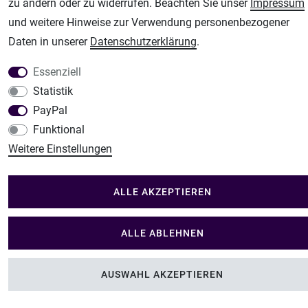
Im Shop Kaufen
zu ändern oder zu widerrufen. Beachten Sie unser
Impressum
Küchen Zubehör - Haus/Garten - Tierbedarf
und weitere Hinweise zur Verwendung personenbezogener
Daten in unserer
Daten­schutz­erklärung
.
Essenziell
Statistik
PayPal
Funktional
Weitere Einstellungen
ALLE AKZEPTIEREN
ALLE ABLEHNEN
AUSWAHL AKZEPTIEREN