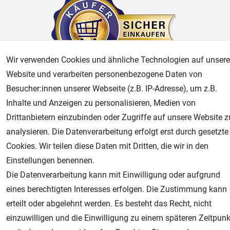
Wir verwenden Cookies und ähnliche Technologien auf unsere
Website und verarbeiten personenbezogene Daten von
Besucher:innen unserer Webseite (z.B. IP-Adresse), um z.B.
AGB
Widerrufsrecht
Datenschutz
Impressum
Inhalte und Anzeigen zu personalisieren, Medien von
Drittanbietern einzubinden oder Zugriffe auf unsere Website z
Unsere weiteren Shops:
analysieren. Die Datenverarbeitung erfolgt erst durch gesetzte
Airbrush-City
Cookies. Wir teilen diese Daten mit Dritten, die wir in den
Fachhandel für: Airbrushpistolen, Kompressoren, Airbrushfarben
Einstellungen benennen.
Modellbau-City
Die Datenverarbeitung kann mit Einwilligung oder aufgrund
Modellbau Shop
eines berechtigten Interesses erfolgen. Die Zustimmung kann
Plotter-City
erteilt oder abgelehnt werden. Es besteht das Recht, nicht
Schneideplotter, Transferpressen, Siebdruck und Plotterfolien
einzuwilligen und die Einwilligung zu einem späteren Zeitpunk