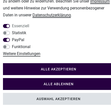
Im Shop Kaufen
zu ändern oder zu widerrufen. Beachten Sie unser
Impressum
Küchen Zubehör - Haus/Garten - Tierbedarf
und weitere Hinweise zur Verwendung personenbezogener
Daten in unserer
Daten­schutz­erklärung
.
Essenziell
Statistik
PayPal
Funktional
Weitere Einstellungen
ALLE AKZEPTIEREN
ALLE ABLEHNEN
AUSWAHL AKZEPTIEREN