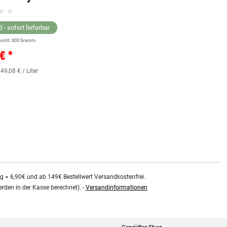
Grundsortiment
 - sofort lieferbar
wicht:
600
Gramm.
Lagernd - sofort lieferbar
€ *
** Versandgewicht:
850
Gramm.
36,38 € *
 49,08 € / Liter
0.48
Liter
| 75,79 € / Liter
kg = 6,90€ und ab 149€ Bestellwert Versandkostenfrei.
rden in der Kasse berechnet). -
Versandinformationen