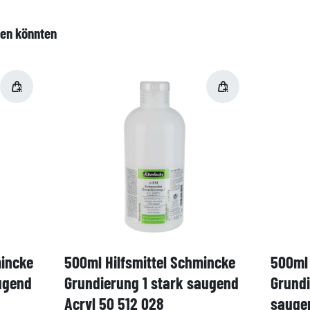
len könnten
mincke
500ml Hilfsmittel Schmincke
500ml 
ugend
Grundierung 1 stark saugend
Grund
Acryl 50 512 028
saugen