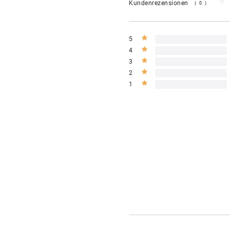
Kundenrezensionen
(0)
5
4
3
2
1