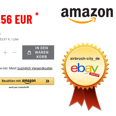
*
,56 EUR
r
83,91 € / Liter
IN DEN
WAREN
KORB
se inkl. Mwst
zuzüglich Versandkosten