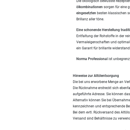
Die ökologisch bewusste Rezeptier
ölkombinationen
sorgen für eine 
eingesetzten
besten klassischen s
Brillanz aller töne.
Eine schonende Herstellung traditi
Entfaltung der Rohstoffe in der re
Vermaleigenschaften und optimale
ein Garant für brillante widerstan
Norma Professional
ist unbegrenz
Hinweise zur Altölentsorgung
Die bei uns erworbene Menge an Ver
Die Rücknahme erstreckt sich ebenfal
aufgeführte Adresse. Sie können das 
Alternativ können Sie bei Übernahme
kennzeichnen und entsprechende Be
Bei dem evtl. Rückversand des Altöl
Versand sind Behältnisse zu verwend