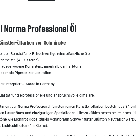
 Norma Professional Öl
Künstler-ölfarben von Schmincke
en Rohstoffen z.B. hochwertige reine pflanzliche öle
chtheiten (4 + 5 Sterne)
ausgewogene Konsistenz innerhalb der Farbtöne
 maximale Pigmentkonzentration
st rezeptiert - "Made in Germany"
ualität für die professionelle und anspruchsvolle ölmalerei.
rtiment der
Norma Professional
feinsten reinen Künstler-ölfarben besteht aus
84 bri
gen Lasurtönen
und
einzigartigen
Spezialtönen
. Hierzu zählen neben neuen hoch li
töne
wie Mohnrot Kobalttürkis Achatbraun Schweinfurter Grünton Neutralschwarz Go
e Lichtechtheiten
(4-5 Sterne).