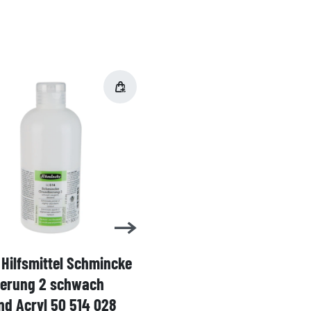
Hilfsmittel Schmincke
Acryl AKADEMIE Kasten
ierung 2 schwach
Karton-Set Schmincke 
d Acryl 50 514 028
60ml 76 011 097