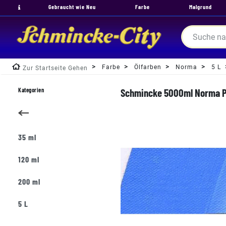
Gebraucht wie Neu
Farbe
Malgrund
Farbe
Ölfarben
Norma
5 L
Zur Startseite Gehen
Kategorien
Schmincke 5000ml Norma Pr
35 ml
120 ml
200 ml
5 L