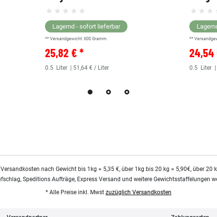
Lagernd - sofort lieferbar
Lagernd
** Versandgewicht:
600
Gramm.
** Versandge
25,82 € *
24,54 
0.5
Liter
| 51,64 € / Liter
0.5
Liter
|
 Versandkosten nach Gewicht bis 1kg = 5,35 €, über 1kg bis 20 kg = 5,90€, über 20 
ufschlag, Speditions Aufträge, Express Versand und weitere Gewichtsstaffelungen we
* Alle Preise inkl. Mwst
zuzüglich Versandkosten