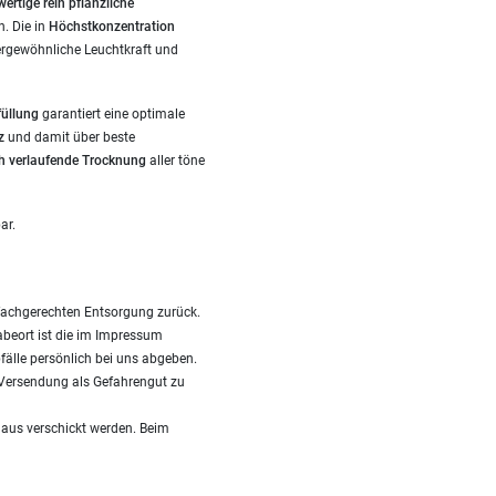
ertige rein pflanzliche
. Die in
Höchstkonzentration
ergewöhnliche Leuchtkraft und
füllung
garantiert eine optimale
z
und damit über beste
h verlaufende Trocknung
aller töne
ar.
fachgerechten Entsorgung zurück.
gabeort ist die im Impressum
fälle persönlich bei uns abgeben.
i Versendung als Gefahrengut zu
Haus verschickt werden. Beim