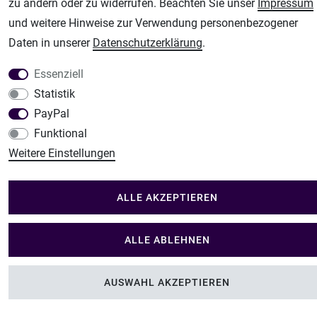
Im Shop Kaufen
zu ändern oder zu widerrufen. Beachten Sie unser
Impressum
Küchen Zubehör - Haus/Garten - Tierbedarf
und weitere Hinweise zur Verwendung personenbezogener
Daten in unserer
Daten­schutz­erklärung
.
Essenziell
Statistik
PayPal
Funktional
Weitere Einstellungen
ALLE AKZEPTIEREN
ALLE ABLEHNEN
AUSWAHL AKZEPTIEREN