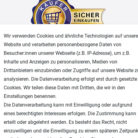
Wir verwenden Cookies und ähnliche Technologien auf unsere
Website und verarbeiten personenbezogene Daten von
Besucher:innen unserer Webseite (z.B. IP-Adresse), um z.B.
AGB
Widerrufsrecht
Datenschutz
Impressum
Inhalte und Anzeigen zu personalisieren, Medien von
Drittanbietern einzubinden oder Zugriffe auf unsere Website z
Unsere weiteren Shops:
analysieren. Die Datenverarbeitung erfolgt erst durch gesetzte
Airbrush-City
Cookies. Wir teilen diese Daten mit Dritten, die wir in den
Fachhandel für: Airbrushpistolen, Kompressoren, Airbrushfarben
Einstellungen benennen.
Modellbau-City
Die Datenverarbeitung kann mit Einwilligung oder aufgrund
Modellbau Shop
eines berechtigten Interesses erfolgen. Die Zustimmung kann
Plotter-City
erteilt oder abgelehnt werden. Es besteht das Recht, nicht
Schneideplotter, Transferpressen, Siebdruck und Plotterfolien
einzuwilligen und die Einwilligung zu einem späteren Zeitpunk