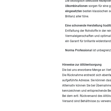
Die ökologisch bewusste Rezeptier
ölkombinationen
sorgen für eine 
eingesetzten
besten klassischen s
Brillanz aller töne.
Eine schonende Herstellung traditi
Entfaltung der Rohstoffe in der re
Vermaleigenschaften und optimale
ein Garant für brillante widerstan
Norma Professional
ist unbegrenz
Hinweise zur Altölentsorgung
Die bei uns erworbene Menge an Ver
Die Rücknahme erstreckt sich ebenfal
aufgeführte Adresse. Sie können das 
Alternativ können Sie bei Übernahme
kennzeichnen und entsprechende Be
Bei dem evtl. Rückversand des Altöl
Versand sind Behältnisse zu verwend