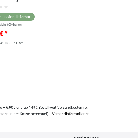
Grundsortiment
 - sofort lieferbar
wicht:
600
Gramm.
Lagernd - sofort lieferbar
€ *
** Versandgewicht:
850
Gramm.
36,38 € *
 49,08 € / Liter
0.48
Liter
| 75,79 € / Liter
kg = 6,90€ und ab 149€ Bestellwert Versandkostenfrei.
rden in der Kasse berechnet). -
Versandinformationen