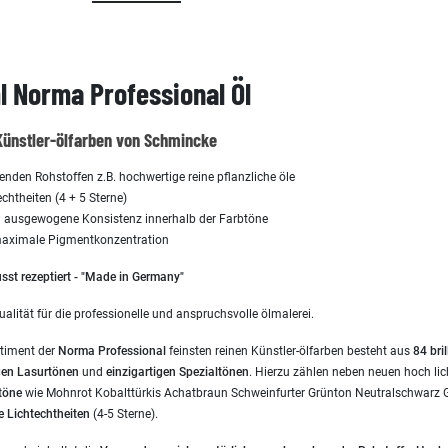
 Norma Professional Öl
Künstler-ölfarben von Schmincke
en Rohstoffen z.B. hochwertige reine pflanzliche öle
chtheiten (4 + 5 Sterne)
ausgewogene Konsistenz innerhalb der Farbtöne
 maximale Pigmentkonzentration
st rezeptiert - "Made in Germany"
ualität für die professionelle und anspruchsvolle ölmalerei.
rtiment der
Norma Professional
feinsten reinen Künstler-ölfarben besteht aus
84 bri
gen Lasurtönen
und
einzigartigen
Spezialtönen
. Hierzu zählen neben neuen hoch li
töne
wie Mohnrot Kobalttürkis Achatbraun Schweinfurter Grünton Neutralschwarz Go
e Lichtechtheiten
(4-5 Sterne).