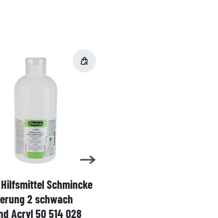
Hilfsmittel Schmincke
Acryl AKADEMIE Kasten
ierung 2 schwach
Karton-Set Schmincke 
d Acryl 50 514 028
60ml 76 011 097