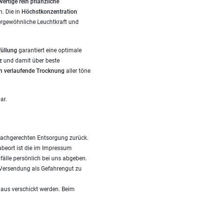
ertige rein pflanzliche
. Die in
Höchstkonzentration
ergewöhnliche Leuchtkraft und
füllung
garantiert eine optimale
z
und damit über beste
h verlaufende Trocknung
aller töne
ar.
fachgerechten Entsorgung zurück.
gabeort ist die im Impressum
fälle persönlich bei uns abgeben.
i Versendung als Gefahrengut zu
Haus verschickt werden. Beim