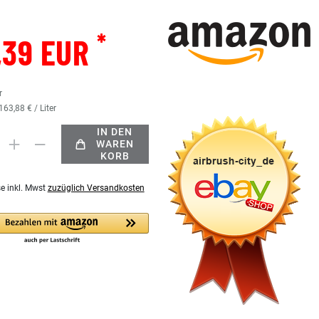
*
,39 EUR
r
163,88 € / Liter
IN DEN
WAREN
KORB
se inkl. Mwst
zuzüglich Versandkosten