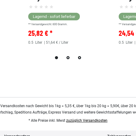
Lagernd - sofort lieferbar
Lagernd
** Versandgewicht:
600
Gramm.
** Versandge
25,82 € *
24,54 
0.5
Liter
| 51,64 € / Liter
0.5
Liter
|
 Versandkosten nach Gewicht bis 1kg = 5,35 €, über 1kg bis 20 kg = 5,90€, über 20 
ufschlag, Speditions Aufträge, Express Versand und weitere Gewichtsstaffelungen we
* Alle Preise inkl. Mwst
zuzüglich Versandkosten