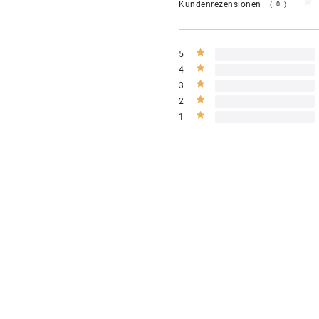
Kundenrezensionen
(0)
5
4
3
2
1