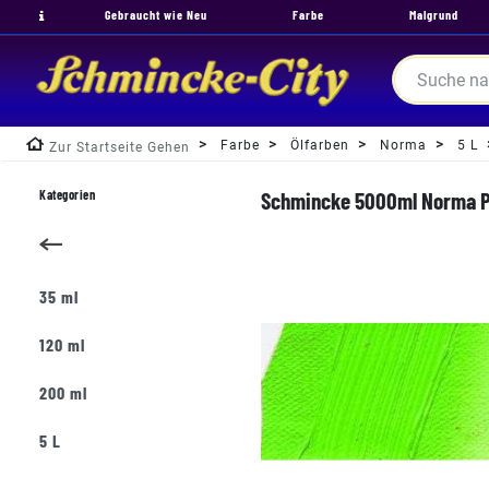
Gebraucht wie Neu
Farbe
Malgrund
Farbe
Ölfarben
Norma
5 L
Zur Startseite Gehen
Kategorien
Schmincke 5000ml Norma Pr
35 ml
120 ml
200 ml
5 L