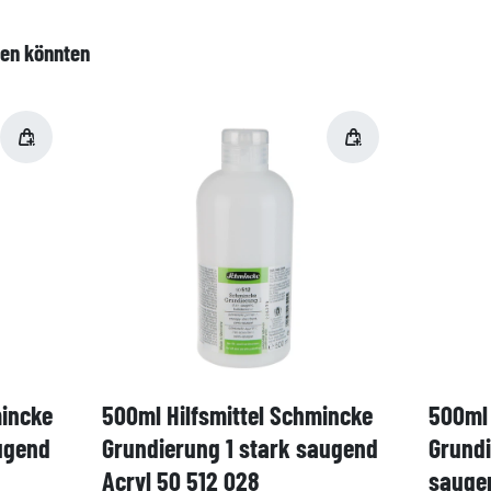
len könnten
mincke
500ml Hilfsmittel Schmincke
500ml 
ugend
Grundierung 1 stark saugend
Grund
Acryl 50 512 028
saugen