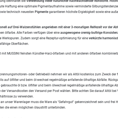
ung beinhaltet die
Verwendung vieler
natürlicher nachwachsender Rohstoffe
.
Hochw
gute Haftung eine optimale Pigmentaufnahme sowie verminderte Gilbungstendenzen
owie technisch neuesten
Pigmente
garantieren höchste Ergiebigkeit sowie eine auß
onell auf Drei-Walzenstühlen angerieben mit einer 3-monatigen Reifezeit vor der Ab
inen ölfarbe. Alle Farben verfügen über eine
ausgewogene cremig-buttrige Konsisten
 Werkspuren. Zudem sorgt eine Rezeptur-optimierung für eine
verkürzte harmonisc
dsfähige Oberflächen.
t mit MUSSINI feinsten Künstler-Harz-ölfarben und mit anderen ölfarben kombinierb
brennungsmotoren- oder Getriebeöl nehmen wir als Altöl kostenlos zum Zweck der 
ls auf ölfilter und beim öl-wechsel regelmäßige anfallende ölhaltige Abfälle. Rück
gebrauchte öl bzw. ölfilter und beim ölwechsel regelmäßige anfallende ölhaltige Ab
 der Versandkosten den Versand per Post wählen. Bitte achten Sie darauf Altöl be
hältnisse zu verwenden.
s an unser Warenlager muss die Ware als "Gefahrgut" gekennzeichnet sein und frei 
en die einen möglichen ölaustritt unterbinden.