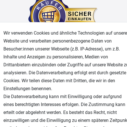
Wir verwenden Cookies und ähnliche Technologien auf unsere
Website und verarbeiten personenbezogene Daten von
Besucher:innen unserer Webseite (z.B. IP-Adresse), um z.B.
AGB
Widerrufsrecht
Datenschutz
Impressum
Inhalte und Anzeigen zu personalisieren, Medien von
Drittanbietern einzubinden oder Zugriffe auf unsere Website z
Unsere weiteren Shops:
analysieren. Die Datenverarbeitung erfolgt erst durch gesetzte
Airbrush-City
Cookies. Wir teilen diese Daten mit Dritten, die wir in den
Fachhandel für: Airbrushpistolen, Kompressoren, Airbrushfarben
Einstellungen benennen.
Modellbau-City
Die Datenverarbeitung kann mit Einwilligung oder aufgrund
Modellbau Shop
eines berechtigten Interesses erfolgen. Die Zustimmung kann
Plotter-City
erteilt oder abgelehnt werden. Es besteht das Recht, nicht
Schneideplotter, Transferpressen, Siebdruck und Plotterfolien
einzuwilligen und die Einwilligung zu einem späteren Zeitpunk