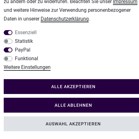
Im Shop Kaufen
zu ändern oder zu widerrufen. Beachten Sie unser
Impressum
Küchen Zubehör - Haus/Garten - Tierbedarf
und weitere Hinweise zur Verwendung personenbezogener
Daten in unserer
Daten­schutz­erklärung
.
Essenziell
Statistik
PayPal
Funktional
Weitere Einstellungen
ALLE AKZEPTIEREN
ALLE ABLEHNEN
AUSWAHL AKZEPTIEREN