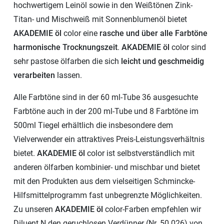
hochwertigem Leinöl sowie in den Weißtönen Zink-
Titan- und Mischweiß mit Sonnenblumenöl bietet
AKADEMIE öl
color eine
rasche und über alle Farbtöne
harmonische Trocknungszeit
.
AKADEMIE öl
color sind
sehr pastose ölfarben die sich
leicht und geschmeidig
verarbeiten
lassen.
Alle Farbtöne sind in der 60 ml-Tube 36 ausgesuchte
Farbtöne auch in der 200 ml-Tube und 8 Farbtöne im
500ml Tiegel erhältlich die insbesondere dem
Vielverwender ein attraktives Preis-Leistungsverhältnis
bietet.
AKADEMIE öl
color ist selbstverständlich mit
anderen ölfarben kombinier- und mischbar und bietet
mit den Produkten aus dem vielseitigen Schmincke-
Hilfsmittelprogramm fast unbegrenzte Möglichkeiten.
Zu unseren
AKADEMIE öl
color-Farben empfehlen wir
Diluent N den geruchlosen Verdünner (Nr. 50 026) von