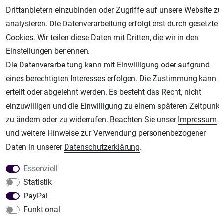
AGB
Widerrufsrecht
Datenschutz
Impressum
Drittanbietern einzubinden oder Zugriffe auf unsere Website z
analysieren. Die Datenverarbeitung erfolgt erst durch gesetzte
Unsere weiteren Shops:
Cookies. Wir teilen diese Daten mit Dritten, die wir in den
Airbrush-City
Einstellungen benennen.
Fachhandel für: Airbrushpistolen, Kompressoren, Airbrushfarben
Die Datenverarbeitung kann mit Einwilligung oder aufgrund
Modellbau-City
eines berechtigten Interesses erfolgen. Die Zustimmung kann
Modellbau Shop
erteilt oder abgelehnt werden. Es besteht das Recht, nicht
Plotter-City
einzuwilligen und die Einwilligung zu einem späteren Zeitpunk
Schneideplotter, Transferpressen, Siebdruck und Plotterfolien
zu ändern oder zu widerrufen. Beachten Sie unser
Impressum
Im Shop Kaufen
und weitere Hinweise zur Verwendung personenbezogener
Küchen Zubehör - Haus/Garten - Tierbedarf
Daten in unserer
Daten­schutz­erklärung
.
Essenziell
Statistik
PayPal
Funktional