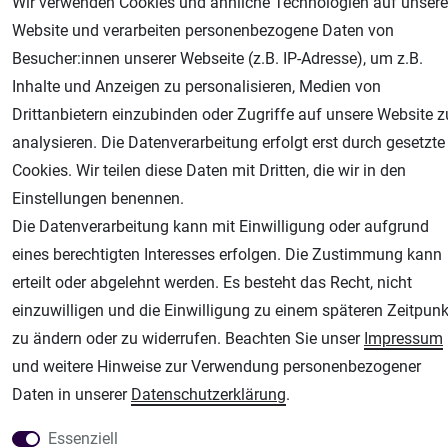
Wir verwenden Cookies und ähnliche Technologien auf unsere
AGB
Widerrufsrecht
Datenschutz
Impressum
Website und verarbeiten personenbezogene Daten von
Unsere weiteren Shops:
Besucher:innen unserer Webseite (z.B. IP-Adresse), um z.B.
Inhalte und Anzeigen zu personalisieren, Medien von
Airbrush-City
Drittanbietern einzubinden oder Zugriffe auf unsere Website z
Fachhandel für: Airbrushpistolen, Kompressoren, Airbrushfarben
analysieren. Die Datenverarbeitung erfolgt erst durch gesetzte
Modellbau-City
Cookies. Wir teilen diese Daten mit Dritten, die wir in den
Modellbau Shop
Einstellungen benennen.
Plotter-City
Die Datenverarbeitung kann mit Einwilligung oder aufgrund
Schneideplotter, Transferpressen, Siebdruck und Plotterfolien
eines berechtigten Interesses erfolgen. Die Zustimmung kann
Im Shop Kaufen
erteilt oder abgelehnt werden. Es besteht das Recht, nicht
Küchen Zubehör - Haus/Garten - Tierbedarf
einzuwilligen und die Einwilligung zu einem späteren Zeitpunk
zu ändern oder zu widerrufen. Beachten Sie unser
Impressum
und weitere Hinweise zur Verwendung personenbezogener
Daten in unserer
Daten­schutz­erklärung
.
Essenziell