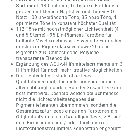
Sortiment:
139 brillante, farbstarke Farbtöne in
großen und kleinen Näpfchen und Tuben + O-
Netz: 100 unveränderte Töne, 35 neue Töne, 4
optimierte Töne in konstant höchster Qualität
112 Töne mit höchstmöglicher Lichtechtheit (4
und 5 Sterne) - 95 Ein-Pigment-Farbtöne für
brillante Mischergebnisse - Erweiterte Farbreihen
durch neue Pigmentklassen sowie 20 neue
Pigmente, z.B. Chinacridone, Perylene,
transparente Eisenoxide
Ergänzung des AQUA-Hilfsmittelsortiments um 3
Hilfsmittel für noch mehr kreative Möglichkeiten
Die Lichtechtheit ist ein objektives
Qualitätsmerkmal, das nicht nur vom Pigment
allein abhängt, sondern von der Gesamtrezeptur
bestimmt wird. Deshalb werden bei Schmincke
nicht die Lichtechtheitsangaben der
Pigmentlieferanten übernommen, sondern die
Gesamtrezeptur jedes einzelnen Farbtones als
Originalaufstrich in aufwendigen Tests, z.B. auf
dem Firmendach und / oder durch einen
Lichtechtheitstest mittels Xenonstrahler geprüft.