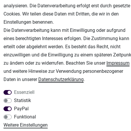
analysieren. Die Datenverarbeitung erfolgt erst durch gesetzte
Unsere weiteren Shops:
Cookies. Wir teilen diese Daten mit Dritten, die wir in den
Airbrush-City
Einstellungen benennen.
Fachhandel für: Airbrushpistolen, Kompressoren, Airbrushfarben
Die Datenverarbeitung kann mit Einwilligung oder aufgrund
Modellbau-City
eines berechtigten Interesses erfolgen. Die Zustimmung kann
Modellbau Shop
erteilt oder abgelehnt werden. Es besteht das Recht, nicht
Plotter-City
einzuwilligen und die Einwilligung zu einem späteren Zeitpunk
Schneideplotter, Transferpressen, Siebdruck und Plotterfolien
zu ändern oder zu widerrufen. Beachten Sie unser
Impressum
und weitere Hinweise zur Verwendung personenbezogener
Im Shop Kaufen
Daten in unserer
Daten­schutz­erklärung
.
Küchen Zubehör - Haus/Garten - Tierbedarf
Essenziell
Statistik
PayPal
Funktional
Weitere Einstellungen