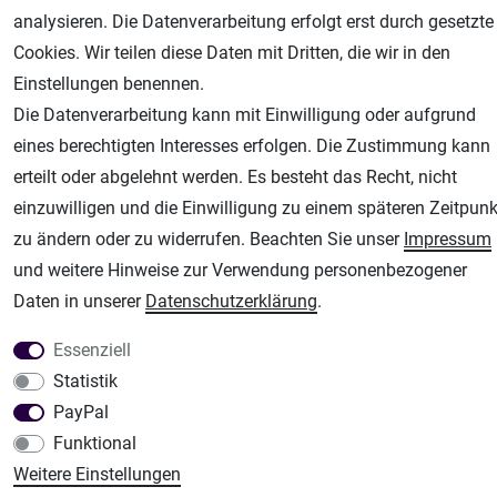
analysieren. Die Datenverarbeitung erfolgt erst durch gesetzte
Unsere weiteren Shops:
Cookies. Wir teilen diese Daten mit Dritten, die wir in den
Airbrush-City
Einstellungen benennen.
Fachhandel für: Airbrushpistolen, Kompressoren, Airbrushfarben
Die Datenverarbeitung kann mit Einwilligung oder aufgrund
Modellbau-City
eines berechtigten Interesses erfolgen. Die Zustimmung kann
Modellbau Shop
erteilt oder abgelehnt werden. Es besteht das Recht, nicht
Plotter-City
einzuwilligen und die Einwilligung zu einem späteren Zeitpunk
Schneideplotter, Transferpressen, Siebdruck und Plotterfolien
zu ändern oder zu widerrufen. Beachten Sie unser
Impressum
und weitere Hinweise zur Verwendung personenbezogener
Im Shop Kaufen
Daten in unserer
Daten­schutz­erklärung
.
Küchen Zubehör - Haus/Garten - Tierbedarf
Essenziell
Statistik
PayPal
Funktional
Weitere Einstellungen