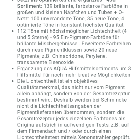
Sortiment:
139 brillante, farbstarke Farbtöne in
großen und kleinen Näpfchen und Tuben + O-
Netz: 100 unveränderte Töne, 35 neue Töne, 4
optimierte Töne in konstant höchster Qualität
112 Töne mit höchstmöglicher Lichtechtheit (4
und 5 Sterne) - 95 Ein-Pigment-Farbtöne für
brillante Mischergebnisse - Erweiterte Farbreihen
durch neue Pigmentklassen sowie 20 neue
Pigmente, z.B. Chinacridone, Perylene,
transparente Eisenoxide
Ergänzung des AQUA-Hilfsmittelsortiments um 3
Hilfsmittel für noch mehr kreative Möglichkeiten
Die Lichtechtheit ist ein objektives
Qualitätsmerkmal, das nicht nur vom Pigment
allein abhängt, sondern von der Gesamtrezeptur
bestimmt wird. Deshalb werden bei Schmincke
nicht die Lichtechtheitsangaben der
Pigmentlieferanten übernommen, sondern die
Gesamtrezeptur jedes einzelnen Farbtones als
Originalaufstrich in aufwendigen Tests, z.B. auf
dem Firmendach und / oder durch einen
Lichtechtheitstest mittels Xenonstrahler geprüft.