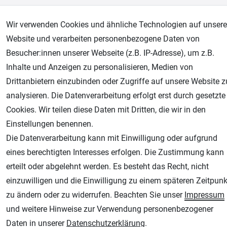
AGB
Widerrufsrecht
Datenschutz
Impressum
Wir verwenden Cookies und ähnliche Technologien auf unsere
Website und verarbeiten personenbezogene Daten von
Unsere weiteren Shops:
Besucher:innen unserer Webseite (z.B. IP-Adresse), um z.B.
Inhalte und Anzeigen zu personalisieren, Medien von
Airbrush-City
Drittanbietern einzubinden oder Zugriffe auf unsere Website z
Fachhandel für: Airbrushpistolen, Kompressoren, Airbrushfarben
analysieren. Die Datenverarbeitung erfolgt erst durch gesetzte
Modellbau-City
Cookies. Wir teilen diese Daten mit Dritten, die wir in den
Modellbau Shop
Einstellungen benennen.
Plotter-City
Die Datenverarbeitung kann mit Einwilligung oder aufgrund
Schneideplotter, Transferpressen, Siebdruck und Plotterfolien
eines berechtigten Interesses erfolgen. Die Zustimmung kann
Im Shop Kaufen
erteilt oder abgelehnt werden. Es besteht das Recht, nicht
Küchen Zubehör - Haus/Garten - Tierbedarf
einzuwilligen und die Einwilligung zu einem späteren Zeitpunk
zu ändern oder zu widerrufen. Beachten Sie unser
Impressum
und weitere Hinweise zur Verwendung personenbezogener
Daten in unserer
Daten­schutz­erklärung
.