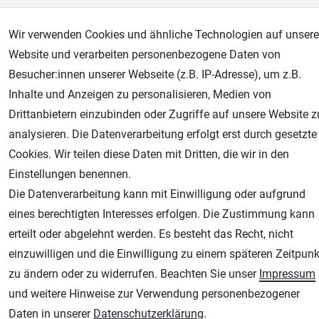
AGB
Widerrufsrecht
Datenschutz
Impressum
Wir verwenden Cookies und ähnliche Technologien auf unsere
Website und verarbeiten personenbezogene Daten von
Unsere weiteren Shops:
Besucher:innen unserer Webseite (z.B. IP-Adresse), um z.B.
Inhalte und Anzeigen zu personalisieren, Medien von
Airbrush-City
Drittanbietern einzubinden oder Zugriffe auf unsere Website z
Fachhandel für: Airbrushpistolen, Kompressoren, Airbrushfarben
analysieren. Die Datenverarbeitung erfolgt erst durch gesetzte
Modellbau-City
Cookies. Wir teilen diese Daten mit Dritten, die wir in den
Modellbau Shop
Einstellungen benennen.
Plotter-City
Die Datenverarbeitung kann mit Einwilligung oder aufgrund
Schneideplotter, Transferpressen, Siebdruck und Plotterfolien
eines berechtigten Interesses erfolgen. Die Zustimmung kann
Im Shop Kaufen
erteilt oder abgelehnt werden. Es besteht das Recht, nicht
Küchen Zubehör - Haus/Garten - Tierbedarf
einzuwilligen und die Einwilligung zu einem späteren Zeitpunk
zu ändern oder zu widerrufen. Beachten Sie unser
Impressum
und weitere Hinweise zur Verwendung personenbezogener
Daten in unserer
Daten­schutz­erklärung
.