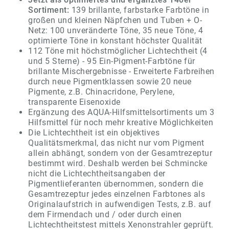
Sortiment:
139 brillante, farbstarke Farbtöne in
großen und kleinen Näpfchen und Tuben + O-
Netz: 100 unveränderte Töne, 35 neue Töne, 4
optimierte Töne in konstant höchster Qualität
112 Töne mit höchstmöglicher Lichtechtheit (4
und 5 Sterne) - 95 Ein-Pigment-Farbtöne für
brillante Mischergebnisse - Erweiterte Farbreihen
durch neue Pigmentklassen sowie 20 neue
Pigmente, z.B. Chinacridone, Perylene,
transparente Eisenoxide
Ergänzung des AQUA-Hilfsmittelsortiments um 3
Hilfsmittel für noch mehr kreative Möglichkeiten
Die Lichtechtheit ist ein objektives
Qualitätsmerkmal, das nicht nur vom Pigment
allein abhängt, sondern von der Gesamtrezeptur
bestimmt wird. Deshalb werden bei Schmincke
nicht die Lichtechtheitsangaben der
Pigmentlieferanten übernommen, sondern die
Gesamtrezeptur jedes einzelnen Farbtones als
Originalaufstrich in aufwendigen Tests, z.B. auf
dem Firmendach und / oder durch einen
Lichtechtheitstest mittels Xenonstrahler geprüft.