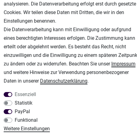
Unsere weiteren Shops:
analysieren. Die Datenverarbeitung erfolgt erst durch gesetzte
Airbrush-City
Cookies. Wir teilen diese Daten mit Dritten, die wir in den
Fachhandel für: Airbrushpistolen, Kompressoren, Airbrushfarben
Einstellungen benennen.
Die Datenverarbeitung kann mit Einwilligung oder aufgrund
Modellbau-City
eines berechtigten Interesses erfolgen. Die Zustimmung kann
Modellbau Shop
erteilt oder abgelehnt werden. Es besteht das Recht, nicht
Plotter-City
einzuwilligen und die Einwilligung zu einem späteren Zeitpunk
Schneideplotter, Transferpressen, Siebdruck und Plotterfolien
zu ändern oder zu widerrufen. Beachten Sie unser
Impressum
Im Shop Kaufen
und weitere Hinweise zur Verwendung personenbezogener
Küchen Zubehör - Haus/Garten - Tierbedarf
Daten in unserer
Daten­schutz­erklärung
.
Essenziell
Statistik
PayPal
Funktional
Weitere Einstellungen