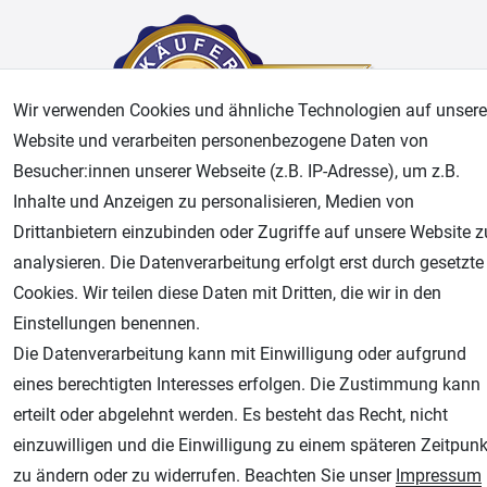
Wir verwenden Cookies und ähnliche Technologien auf unsere
Website und verarbeiten personenbezogene Daten von
Besucher:innen unserer Webseite (z.B. IP-Adresse), um z.B.
Inhalte und Anzeigen zu personalisieren, Medien von
AGB
Widerrufsrecht
Datenschutz
Impressum
Drittanbietern einzubinden oder Zugriffe auf unsere Website z
analysieren. Die Datenverarbeitung erfolgt erst durch gesetzte
Unsere weiteren Shops:
Cookies. Wir teilen diese Daten mit Dritten, die wir in den
Einstellungen benennen.
Airbrush-City
Die Datenverarbeitung kann mit Einwilligung oder aufgrund
Fachhandel für: Airbrushpistolen, Kompressoren, Airbrushfarben
eines berechtigten Interesses erfolgen. Die Zustimmung kann
Modellbau-City
erteilt oder abgelehnt werden. Es besteht das Recht, nicht
Modellbau Shop
einzuwilligen und die Einwilligung zu einem späteren Zeitpunk
Plotter-City
zu ändern oder zu widerrufen. Beachten Sie unser
Impressum
Schneideplotter, Transferpressen, Siebdruck und Plotterfolien