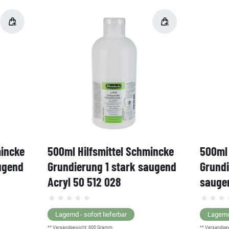
mincke
500ml Hilfsmittel Schmincke
500ml 
ugend
Grundierung 1 stark saugend
Grund
Acryl 50 512 028
saugen
Lagernd - sofort lieferbar
Lagernd
** Versandgewicht:
600
Gramm.
** Versandge