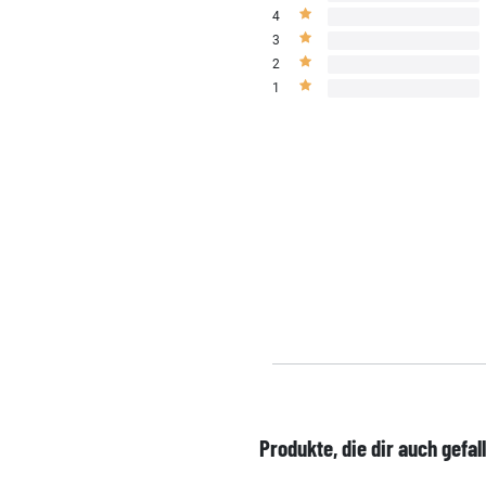
4
3
2
1
Produkte, die dir auch gefal