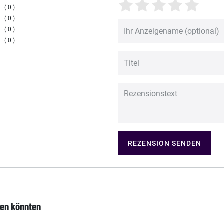
0
0
0
0
REZENSION SENDEN
len könnten