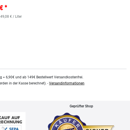
Lagernd - sofort lieferbar
€ *
** Versandgewicht:
850
Gramm.
36,38 € *
 49,08 € / Liter
0.48
Liter
| 75,79 € / Liter
kg = 6,90€ und ab 149€ Bestellwert Versandkostenfrei.
rden in der Kasse berechnet). -
Versandinformationen
Geprüfter Shop