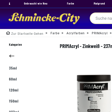
Gebraucht wie Neu
Farbe
Malgrund
Farbe
Acrylfarben
PRIMAcryl
Zur Startseite Gehen
Kategorien
PRIMAcryl - Zinkweiß - 237m
35ml
60ml
120ml
150ml
237ml