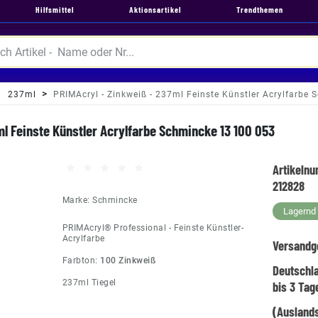
Hilfsmittel
Aktionsartikel
Trendthemen
237ml
PRIMAcryl - Zinkweiß - 237ml Feinste Künstler Acrylfarbe
l Feinste Künstler Acrylfarbe Schmincke 13 100 053
Artikeln
212828
Marke:
Schmincke
Lagernd -
PRIMAcryl® Professional - Feinste Künstler-
Acrylfarbe
Versandg
Farbton:
100 Zinkweiß
Deutschl
237ml Tiegel
bis 3 Tag
(Auslands