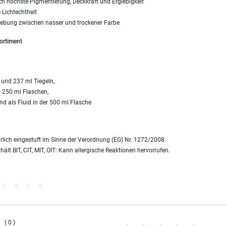
ch höchste Pigmentierung, Deckkraft und Ergiebigkeit
 Lichtechtheit
ebung zwischen nasser und trockener Farbe
ortiment
 und 237 ml Tiegeln,
n 250 ml Flaschen,
nd als Fluid in der 500 ml Flasche
hrlich eingestuft im Sinne der Verordnung (EG) Nr. 1272/2008.
ält BIT, CIT, MIT, OIT: Kann allergische Reaktionen hervorrufen.
0