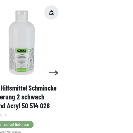
Hilfsmittel Schmincke
Acryl AKADEMIE Kasten
ierung 2 schwach
Karton-Set Schmincke 
d Acryl 50 514 028
60ml 76 011 097
Grundsortiment
 - sofort lieferbar
wicht:
600
Gramm.