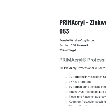
PRIMAcryl - Zinkw
053
Feinste Künstler-Acrylfarbe
Farbton:
100 Zinkweiß
237ml Tiegel
PRIMAcryl® Professio
Die PRIMAcryl Professional wurde 20
90 Farbtöne in vielseitigen 
17 neue Farbtöne
89 Farben ohne tierische Inha
Innovatives, mikroplastikfrei
Tiegel und Flaschen aus recy
Kadmiumfreie, coloristisch i