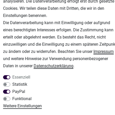
analysieren. Die Datenverarbeitung erfolgt erst durch gesetzte
Unsere weiteren Shops:
Cookies. Wir teilen diese Daten mit Dritten, die wir in den
Airbrush-City
Einstellungen benennen.
Fachhandel für: Airbrushpistolen, Kompressoren, Airbrushfarben
Die Datenverarbeitung kann mit Einwilligung oder aufgrund
Modellbau-City
eines berechtigten Interesses erfolgen. Die Zustimmung kann
Modellbau Shop
erteilt oder abgelehnt werden. Es besteht das Recht, nicht
Plotter-City
einzuwilligen und die Einwilligung zu einem späteren Zeitpunk
Schneideplotter, Transferpressen, Siebdruck und Plotterfolien
zu ändern oder zu widerrufen. Beachten Sie unser
Impressum
und weitere Hinweise zur Verwendung personenbezogener
Im Shop Kaufen
Daten in unserer
Daten­schutz­erklärung
.
Küchen Zubehör - Haus/Garten - Tierbedarf
Essenziell
Statistik
PayPal
Funktional
Weitere Einstellungen