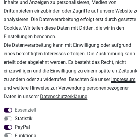
Unsere weiteren Shops:
Inhalte und Anzeigen zu personalisieren, Medien von
Drittanbietern einzubinden oder Zugriffe auf unsere Website z
Airbrush-City
analysieren. Die Datenverarbeitung erfolgt erst durch gesetzte
Fachhandel für: Airbrushpistolen, Kompressoren, Airbrushfarben
Cookies. Wir teilen diese Daten mit Dritten, die wir in den
Modellbau-City
Einstellungen benennen.
Modellbau Shop
Die Datenverarbeitung kann mit Einwilligung oder aufgrund
Plotter-City
eines berechtigten Interesses erfolgen. Die Zustimmung kann
Schneideplotter, Transferpressen, Siebdruck und Plotterfolien
erteilt oder abgelehnt werden. Es besteht das Recht, nicht
Im Shop Kaufen
einzuwilligen und die Einwilligung zu einem späteren Zeitpunk
Küchen Zubehör - Haus/Garten - Tierbedarf
zu ändern oder zu widerrufen. Beachten Sie unser
Impressum
und weitere Hinweise zur Verwendung personenbezogener
Daten in unserer
Daten­schutz­erklärung
.
Essenziell
Statistik
PayPal
Funktional