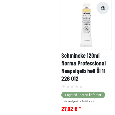
Schmincke 120ml
Norma Professional
Neapelgelb hell Öl 11
226 012
Lagernd - sofort lieferbar
** Versandgewicht:
140
Gramm.
27,02 € *