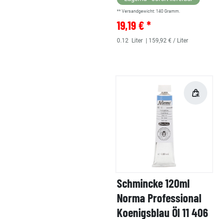
** Versandgewicht:
140
Gramm.
19,19 € *
0.12
Liter
| 159,92 € / Liter
Schmincke 120ml
Norma Professional
Koenigsblau Öl 11 406