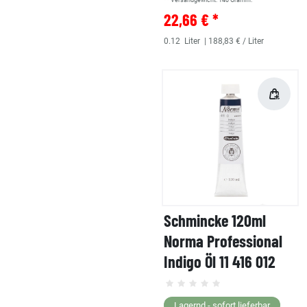
** Versandgewicht:
140
Gramm.
22,66 € *
0.12
Liter
| 188,83 € / Liter
Schmincke 120ml
Norma Professional
Indigo Öl 11 416 012
Lagernd - sofort lieferbar