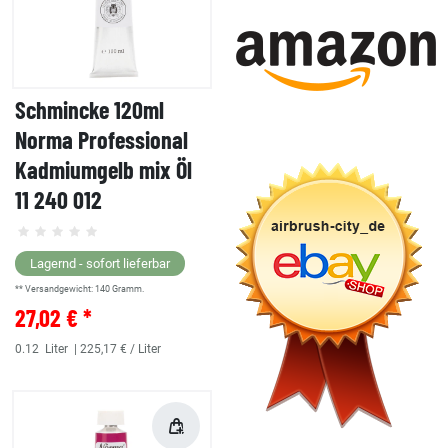
Schmincke 120ml
Norma Professional
Kadmiumgelb mix Öl
11 240 012
Lagernd - sofort lieferbar
** Versandgewicht:
140
Gramm.
27,02 € *
0.12
Liter
| 225,17 € / Liter