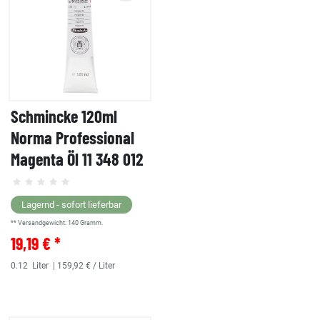
Schmincke 120ml
Norma Professional
Magenta Öl 11 348 012
Lagernd - sofort lieferbar
** Versandgewicht:
140
Gramm.
19,19 € *
0.12
Liter
| 159,92 € / Liter