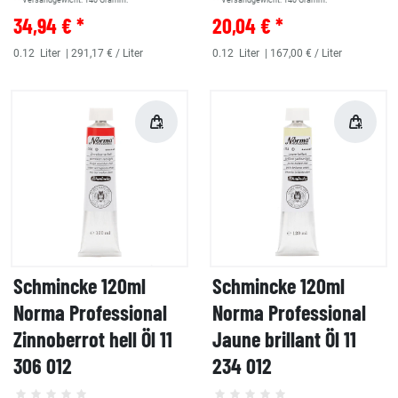
** Versandgewicht:
140
Gramm.
** Versandgewicht:
140
Gramm.
34,94 € *
20,04 € *
0.12
Liter
| 291,17 € / Liter
0.12
Liter
| 167,00 € / Liter
Schmincke 120ml
Schmincke 120ml
Norma Professional
Norma Professional
Zinnoberrot hell Öl 11
Jaune brillant Öl 11
306 012
234 012