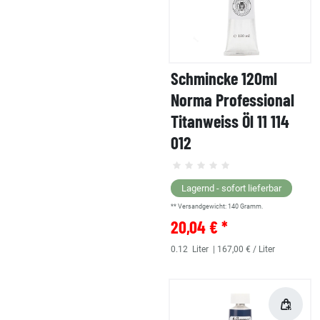
Schmincke 120ml
Norma Professional
Titanweiss Öl 11 114
012
Lagernd - sofort lieferbar
** Versandgewicht:
140
Gramm.
20,04 € *
0.12
Liter
| 167,00 € / Liter