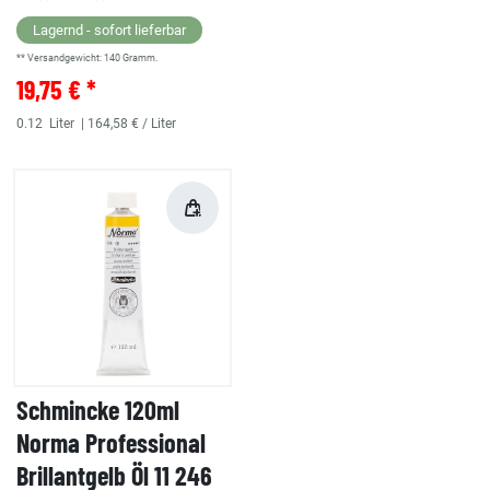
Lagernd - sofort lieferbar
** Versandgewicht:
140
Gramm.
19,75 € *
0.12
Liter
| 164,58 € / Liter
Schmincke 120ml
Norma Professional
Brillantgelb Öl 11 246