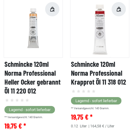
Schmincke 120ml
Schmincke 120ml
Norma Professional
Norma Professional
Heller Ocker gebrannt
Krapprot Öl 11 318 012
Öl 11 220 012
Lagernd - sofort lieferbar
** Versandgewicht:
140
Gramm.
Lagernd - sofort lieferbar
19,75 € *
** Versandgewicht:
140
Gramm.
19,75 € *
0.12
Liter
| 164,58 € / Liter