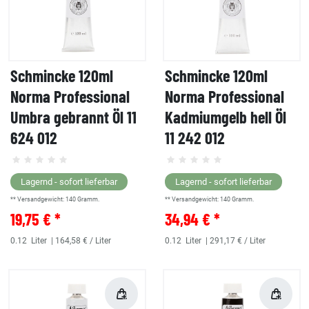
Schmincke 120ml
Schmincke 120ml
Norma Professional
Norma Professional
Umbra gebrannt Öl 11
Kadmiumgelb hell Öl
624 012
11 242 012
Lagernd - sofort lieferbar
Lagernd - sofort lieferbar
** Versandgewicht:
140
Gramm.
** Versandgewicht:
140
Gramm.
19,75 € *
34,94 € *
0.12
Liter
| 164,58 € / Liter
0.12
Liter
| 291,17 € / Liter