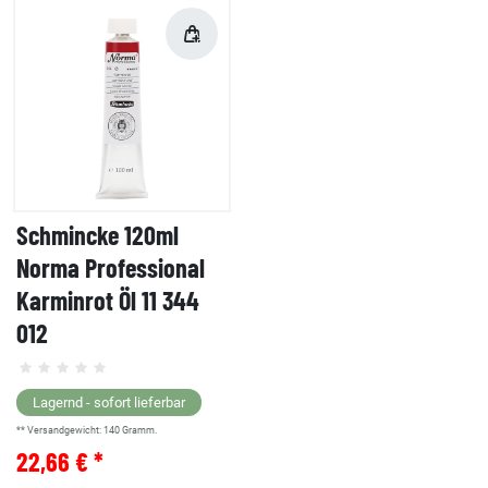
Schmincke 120ml
Norma Professional
Karminrot Öl 11 344
012
Lagernd - sofort lieferbar
** Versandgewicht:
140
Gramm.
22,66 € *