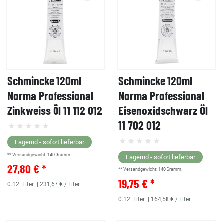
Schmincke 120ml
Schmincke 120ml
Norma Professional
Norma Professional
Zinkweiss Öl 11 112 012
Eisenoxidschwarz Öl
11 702 012
Lagernd - sofort lieferbar
** Versandgewicht:
140
Gramm.
Lagernd - sofort lieferbar
27,80 € *
** Versandgewicht:
140
Gramm.
19,75 € *
0.12
Liter
| 231,67 € / Liter
0.12
Liter
| 164,58 € / Liter