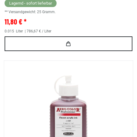
Lagernd - sofort lieferbar
** Versandgewicht:
25
Gramm.
11,80 € *
0.015
Liter
| 786,67 € / Liter