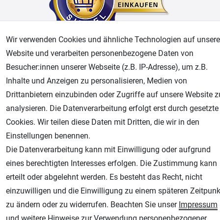
Wir verwenden Cookies und ähnliche Technologien auf unsere
Website und verarbeiten personenbezogene Daten von
AGB
Widerrufsrecht
Datenschutz
Impressum
Besucher:innen unserer Webseite (z.B. IP-Adresse), um z.B.
Inhalte und Anzeigen zu personalisieren, Medien von
Unsere weiteren Shops:
Drittanbietern einzubinden oder Zugriffe auf unsere Website z
Airbrush-City
analysieren. Die Datenverarbeitung erfolgt erst durch gesetzte
Fachhandel für: Airbrushpistolen, Kompressoren, Airbrushfarben
Cookies. Wir teilen diese Daten mit Dritten, die wir in den
Modellbau-City
Einstellungen benennen.
Modellbau Shop
Die Datenverarbeitung kann mit Einwilligung oder aufgrund
Plotter-City
eines berechtigten Interesses erfolgen. Die Zustimmung kann
Schneideplotter, Transferpressen, Siebdruck und Plotterfolien
erteilt oder abgelehnt werden. Es besteht das Recht, nicht
einzuwilligen und die Einwilligung zu einem späteren Zeitpunk
Im Shop Kaufen
zu ändern oder zu widerrufen. Beachten Sie unser
Impressum
Küchen Zubehör - Haus/Garten - Tierbedarf
und weitere Hinweise zur Verwendung personenbezogener